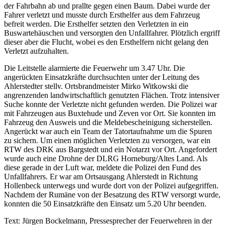
der Fahrbahn ab und prallte gegen einen Baum. Dabei wurde der
Fahrer verletzt und musste durch Ersthelfer aus dem Fahrzeug
befreit werden. Die Ersthelfer setzten den Verletzten in ein
Buswartehäuschen und versorgten den Unfallfahrer. Plötzlich ergriff
dieser aber die Flucht, wobei es den Ersthelfern nicht gelang den
Verletzt aufzuhalten.
Die Leitstelle alarmierte die Feuerwehr um 3.47 Uhr. Die
angerückten Einsatzkräfte durchsuchten unter der Leitung des
Ahlerstedter stellv. Ortsbrandmeister Mirko Witkowski die
angrenzenden landwirtschaftlich genutzten Flächen. Trotz intensiver
Suche konnte der Verletzte nicht gefunden werden. Die Polizei war
mit Fahrzeugen aus Buxtehude und Zeven vor Ort. Sie konnten im
Fahrzeug den Ausweis und die Meldebescheinigung sicherstellen.
Angerückt war auch ein Team der Tatortaufnahme um die Spuren
zu sichern. Um einen möglichen Verletzten zu versorgen, war ein
RTW des DRK aus Bargstedt und ein Notarzt vor Ort. Angefordert
wurde auch eine Drohne der DLRG Horneburg/Altes Land. Als
diese gerade in der Luft war, meldete die Polizei den Fund des
Unfallfahrers. Er war am Ortsausgang Ahlerstedt in Richtung
Hollenbeck unterwegs und wurde dort von der Polizei aufgegriffen.
Nachdem der Rumäne von der Besatzung des RTW versorgt wurde,
konnten die 50 Einsatzkräfte den Einsatz um 5.20 Uhr beenden.
Text: Jürgen Bockelmann, Pressesprecher der Feuerwehren in der