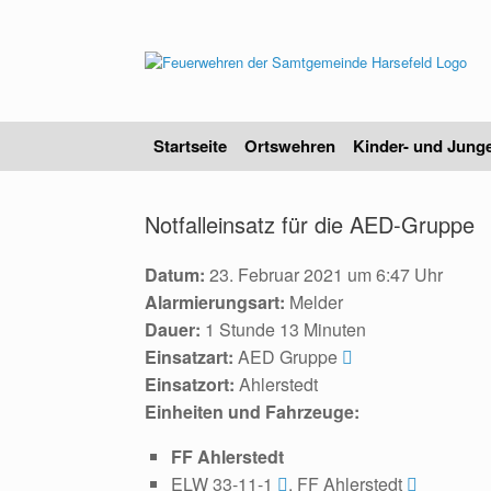
Zum
Inhalt
springen
Startseite
Ortswehren
Kinder- und Jung
Notfalleinsatz für die AED-Gruppe
Datum:
23. Februar 2021 um 6:47 Uhr
Alarmierungsart:
Melder
Dauer:
1 Stunde 13 Minuten
Einsatzart:
AED Gruppe
Einsatzort:
Ahlerstedt
Einheiten und Fahrzeuge:
FF Ahlerstedt
ELW 33-11-1
, FF Ahlerstedt