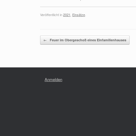
Veröffentlicht in
2021
,
Einsätze
.
Beitragsnavigation
←
Feuer im Obergeschoß eines Einfamilienhauses
Anmelden